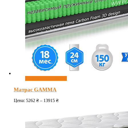
Выберите параметры
Матрас GAMMA
Цена:
5262
₴
–
13915
₴