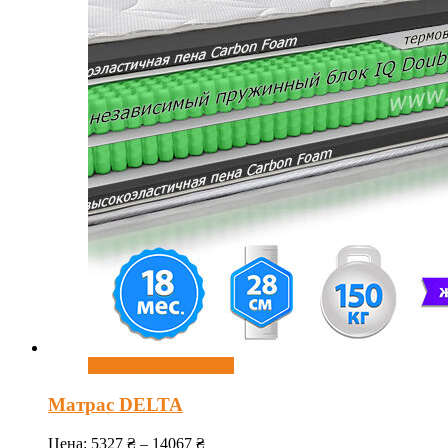
Выберите параметры
Матрас DELTA
Цена:
5327
₴
–
14067
₴