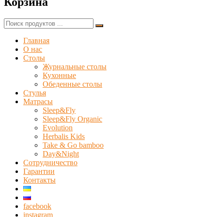
Корзина
«Біформер»
—
виробник
Найти:
столів-
трансформерів,
Главная
компактних
О нас
і
Столы
оригінальних
Журнальные столы
невід'ємних
Кухонные
атрибутів
Обеденные столы
сучасного
Стулья
інтер'єру
Матрасы
для
Sleep&Fly
дому
Sleep&Fly Organic
та
Evolution
квартири.
Herbalis Kids
Take & Go bamboo
Day&Night
Сотрудничество
Гарантии
Контакты
facebook
instagram