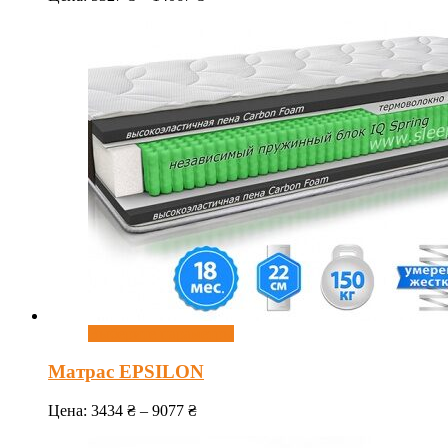
Выберите параметры
Матрас EPSILON
Цена:
3434
₴
–
9077
₴