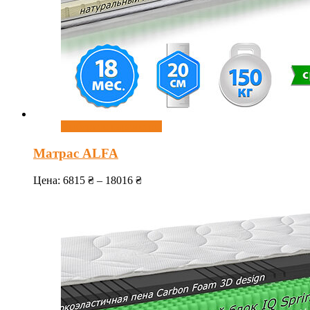
Выберите параметры
Матрас ALFA
Цена:
6815
₴
–
18016
₴