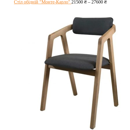
Стіл обідній "Монте-Карло"
21500
₴
–
27600
₴