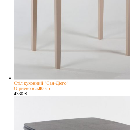
Стіл кухонний "Сан-Дієго"
Оцінено в
5.00
з 5
4330
₴