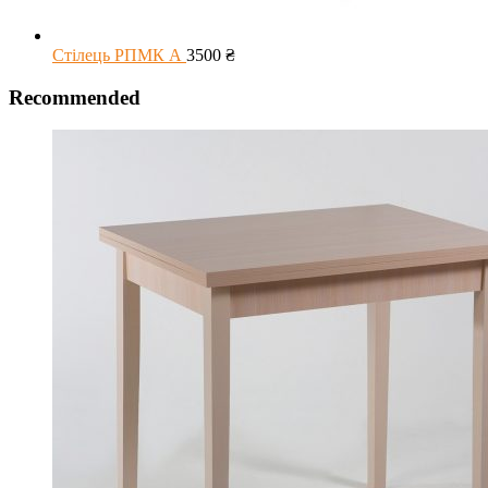
Стілець РПМК А
3500
₴
Recommended