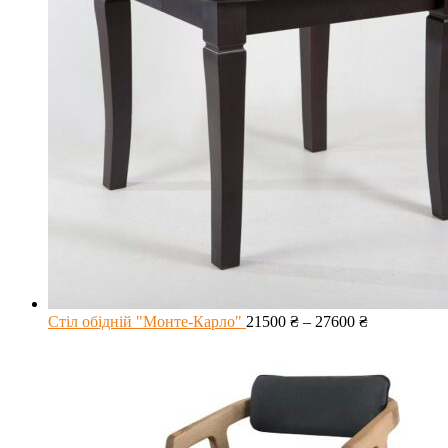
Стіл обідній "Монте-Карло"
21500
₴
–
27600
₴