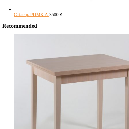
Стілець РПМК А
3500
₴
Recommended