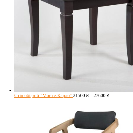
Стіл обідній "Монте-Карло"
21500
₴
–
27600
₴