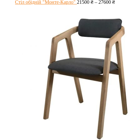
Стіл обідній "Монте-Карло"
21500
₴
–
27600
₴