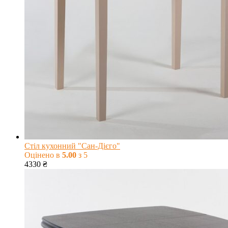
Стіл кухонний "Сан-Дієго"
Оцінено в
5.00
з 5
4330
₴