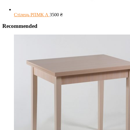
Стілець РПМК А
3500
₴
Recommended