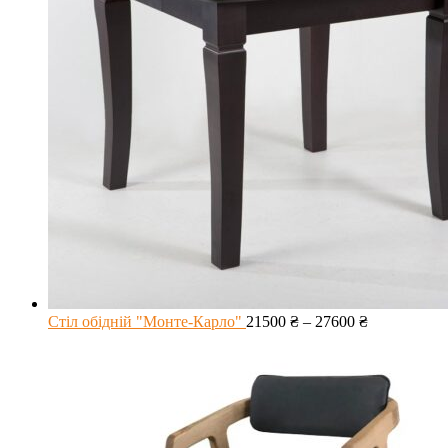
Стіл обідній "Монте-Карло"
21500
₴
–
27600
₴