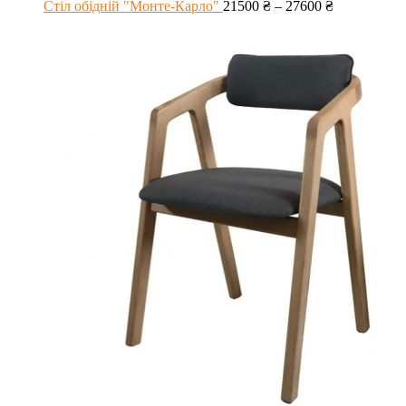
Стіл обідній "Монте-Карло"
21500
₴
–
27600
₴