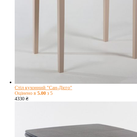
Стіл кухонний "Сан-Дієго"
Оцінено в
5.00
з 5
4330
₴