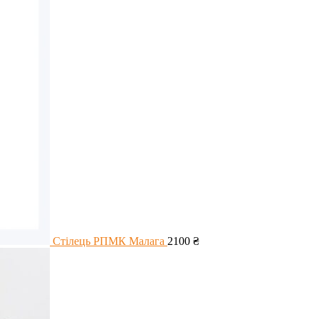
Стілець РПМК Малага
2100
₴