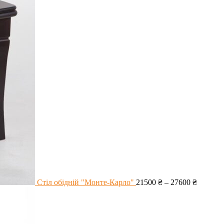
Стіл обідній "Монте-Карло"
21500
₴
–
27600
₴