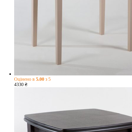
Оцінено в
5.00
з 5
4330
₴