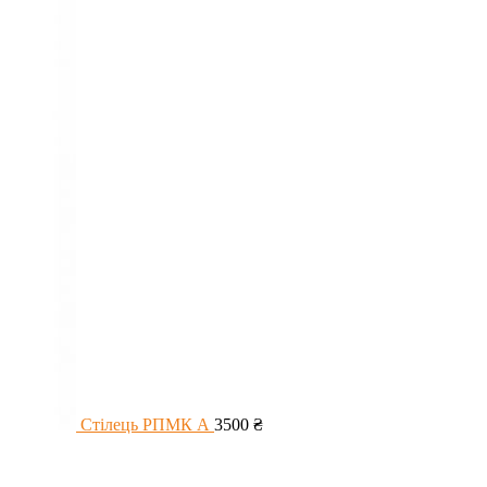
Стілець РПМК А
3500
₴