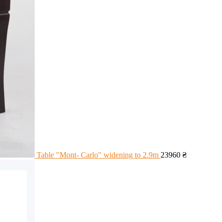
Table "Mont- Carlo" widening to 2.9m
23960
₴