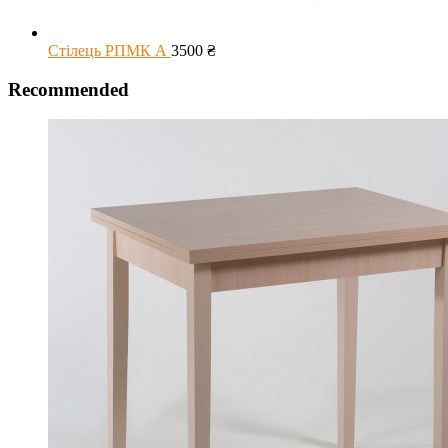
Стілець РПМК А
3500
₴
Recommended