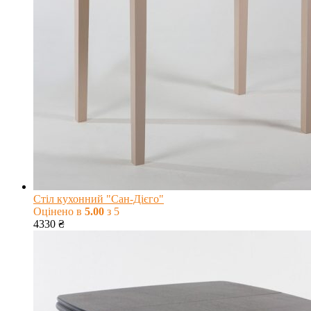
Стіл кухонний "Сан-Дієго"
Оцінено в
5.00
з 5
4330
₴