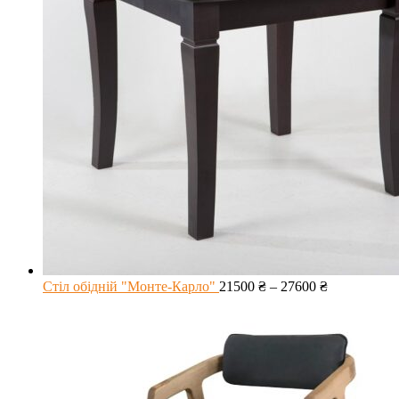
Стіл обідній "Монте-Карло"
21500
₴
–
27600
₴