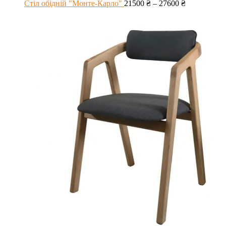
Стіл обідній "Монте-Карло"
21500
₴
–
27600
₴