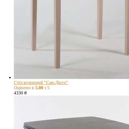
Стіл кухонний "Сан-Дієго"
Оцінено в
5.00
з 5
4330
₴