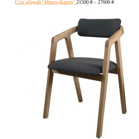
Стіл обідній "Монте-Карло"
21500
₴
–
27600
₴