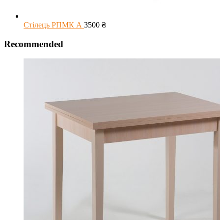
Стілець РПМК А
3500
₴
Recommended