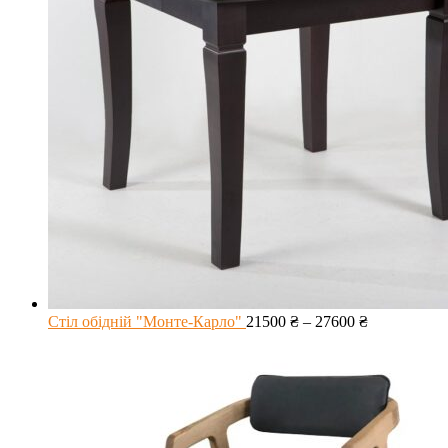
Стіл обідній "Монте-Карло"
21500
₴
–
27600
₴