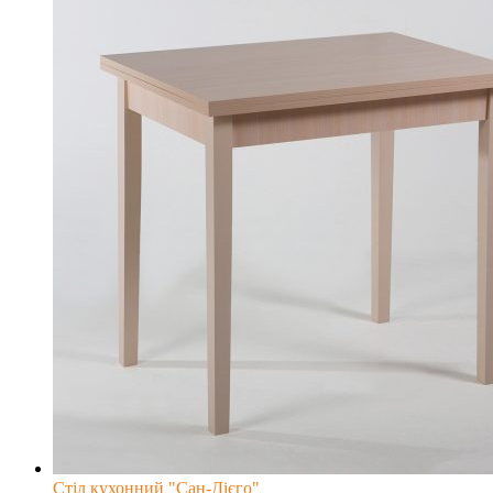
Стіл кухонний "Сан-Дієго"