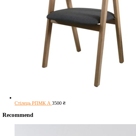
Стілець РПМК А
3500
₴
Recommend