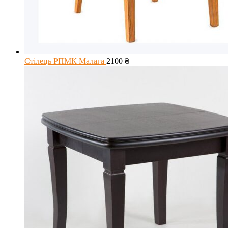
Стілець РПМК Малага
2100
₴