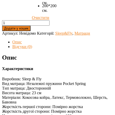
см.
200*200
см.
Очистити
Матрац
EXTRA
Додати у кошик
LATEX
Артикул:
Невідомо
Категорії:
Sleep&Fly
,
Матраци
стрейч
з
Опис
віскозою
Відгуки (0)
кількість
Опис
Характеристики
Виробник: Sleep & Fly
Вид матраца: Незалежні пружини Pocket Spring
Тип матраца: Двосторонній
Висота матраца: 23 см
Матеріали: Кокосова койра, Латекс, Термоволокно, Шерсть,
Бавовна
Жорсткість першої сторони: Помірно жорстка
Жорсткість другої сторони: Помірно жорстка