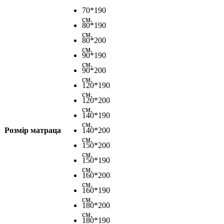
70*190
см.
80*190
см.
80*200
см.
90*190
см.
90*200
см.
120*190
см.
120*200
см.
140*190
см.
Розмір матраца
140*200
см.
150*200
см.
150*190
см.
160*200
см.
160*190
см.
180*200
см.
180*190