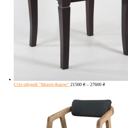
Стіл обідній "Монте-Карло"
21500
₴
–
27600
₴