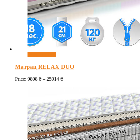
Оберіть опції
Матрац RELAX DUO
Price:
9808
₴
–
25914
₴