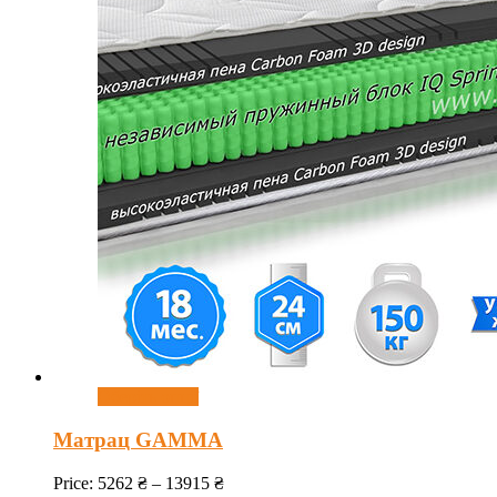
Оберіть опції
Матрац GAMMA
Price:
5262
₴
–
13915
₴