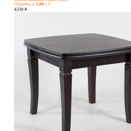
Оцінено в
5.00
з 5
4330
₴