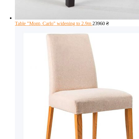
Table "Mont- Carlo" widening to 2.9m
23960
₴