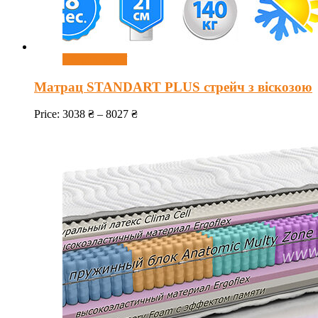
Оберіть опції
Матрац STANDART PLUS стрейч з віскозою
Price:
3038
₴
–
8027
₴