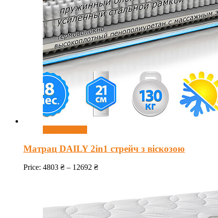
Оберіть опції
Матрац DAILY 2in1 стрейч з віскозою
Price:
4803
₴
–
12692
₴