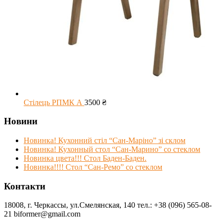
Стілець РПМК А
3500
₴
Новини
Новинка! Кухонний стіл “Сан-Маріно” зі склом
Новинка! Кухонный стол “Сан-Марино” со стеклом
Новинка цвета!!! Стол Баден-Баден.
Новинка!!!! Стол “Сан-Ремо” со стеклом
Контакти
18008, г. Черкассы, ул.Смелянская, 140 тел.: +38 (096) 565-08-
21 biformer@gmail.com