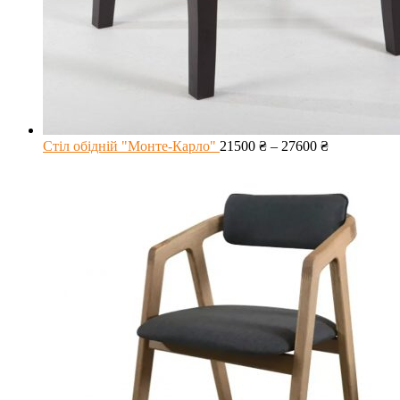
Стіл обідній "Монте-Карло"
21500
₴
–
27600
₴