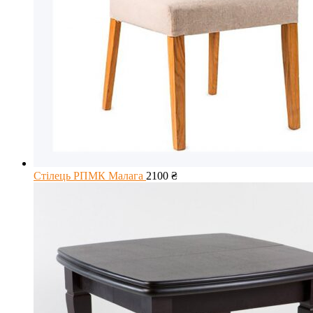
Стілець РПМК Малага
2100
₴