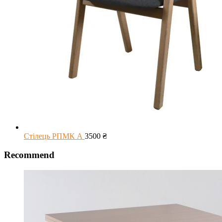
Стілець РПМК А
3500
₴
Recommend