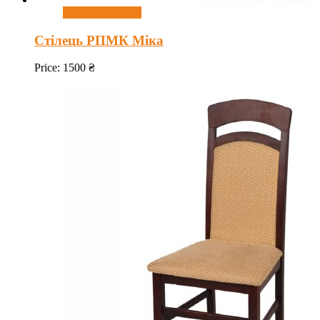
Додати у кошик
Стілець РПМК Міка
Price:
1500
₴