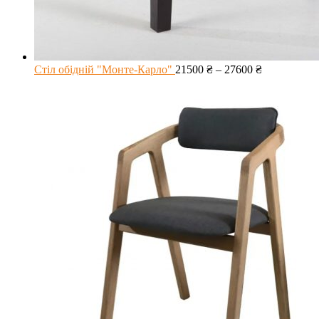
Стіл обідній "Монте-Карло"
21500
₴
–
27600
₴