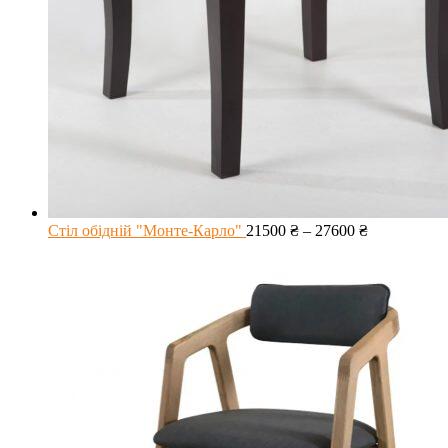
Стіл обідній "Монте-Карло"
21500
₴
–
27600
₴