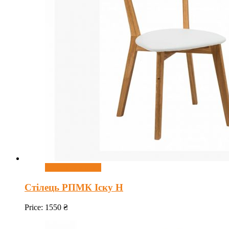
Додати у кошик
Стілець РПМК Іску Н
Price:
1550
₴