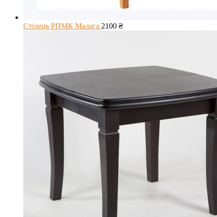
Стілець РПМК Малага
2100
₴