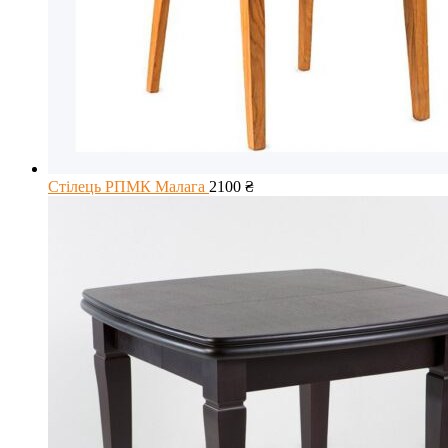
Стілець РПМК Малага
2100
₴