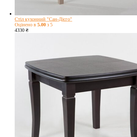
Стіл кухонний "Сан-Дієго"
Оцінено в
5.00
з 5
4330
₴