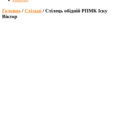
instagram
Головна
/
Стільці
/ Стілець обідній РПМК Іску
Віктор