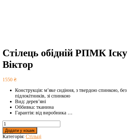
Стілець обідній РПМК Іску
Віктор
1550
₴
Конструкція: м’яке сидіння, з твердою спинкою, без
підлокітників, зі спинкою
Вид: дерев’яні
Оббивка: тканина
Гарантія: від виробника …
Стілець
обідній
Додати у кошик
РПМК
Категорія:
Стільці
Іску