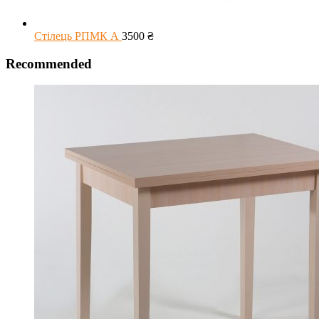
Стілець РПМК А
3500
₴
Recommended