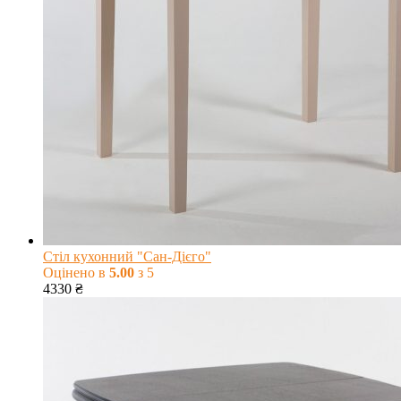
Стіл кухонний "Сан-Дієго"
Оцінено в
5.00
з 5
4330
₴