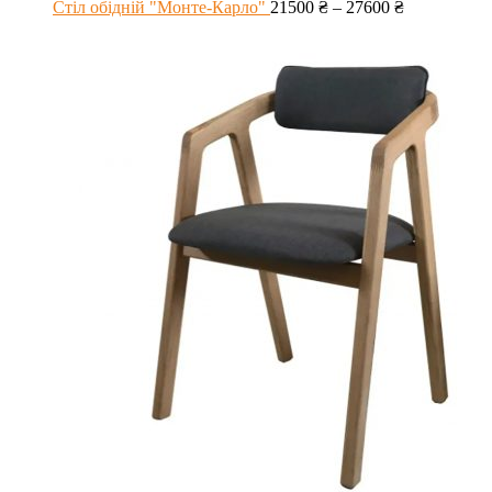
Стіл обідній "Монте-Карло"
21500
₴
–
27600
₴