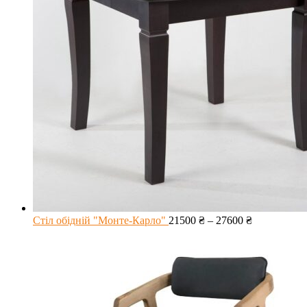
Стіл обідній "Монте-Карло"
21500
₴
–
27600
₴