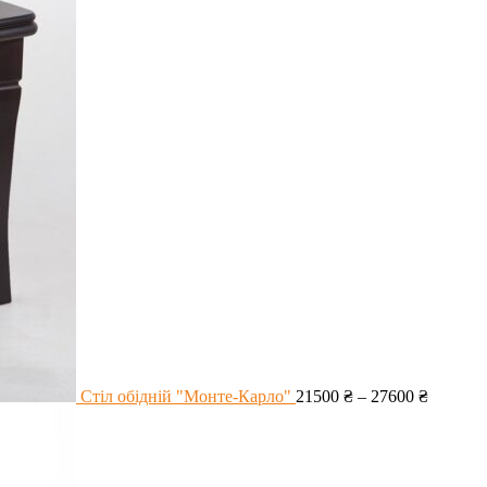
Стіл обідній "Монте-Карло"
21500
₴
–
27600
₴