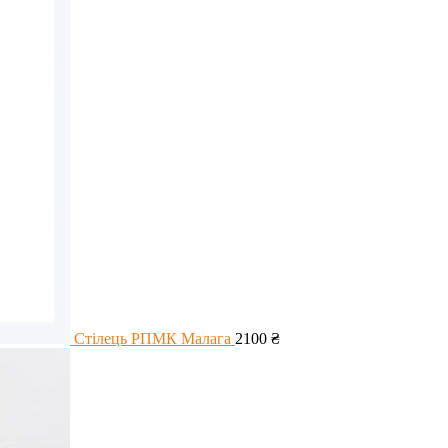
Стілець РПМК Малага
2100
₴