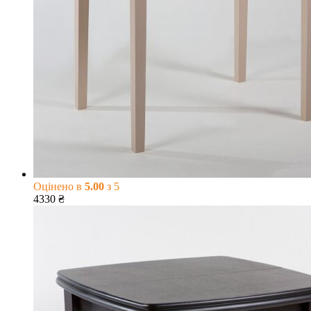
Оцінено в
5.00
з 5
4330
₴