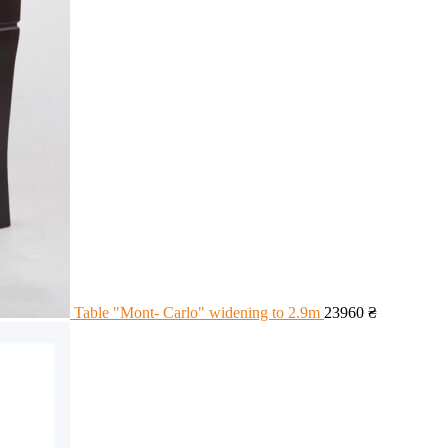
Table "Mont- Carlo" widening to 2.9m
23960
₴