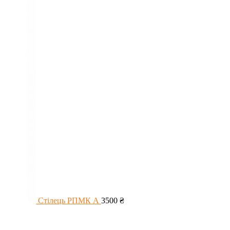
Стілець РПМК А
3500
₴