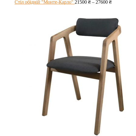
Стіл обідній "Монте-Карло"
21500
₴
–
27600
₴