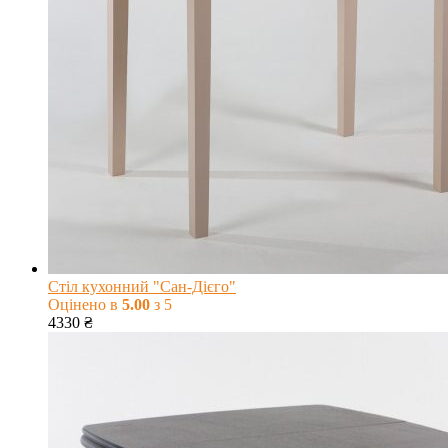
Стіл кухонний "Сан-Дієго"
Оцінено в
5.00
з 5
4330
₴