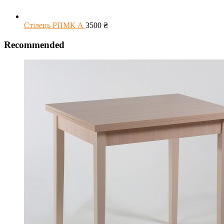
Стілець РПМК А
3500
₴
Recommended