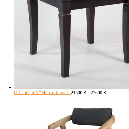
Стіл обідній "Монте-Карло"
21500
₴
–
27600
₴