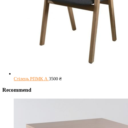
Стілець РПМК А
3500
₴
Recommend