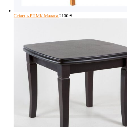
Стілець РПМК Малага
2100
₴