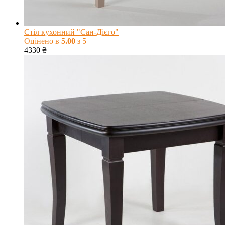
Стіл кухонний "Сан-Дієго"
Оцінено в
5.00
з 5
4330
₴