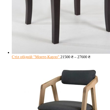
Стіл обідній "Монте-Карло"
21500
₴
–
27600
₴