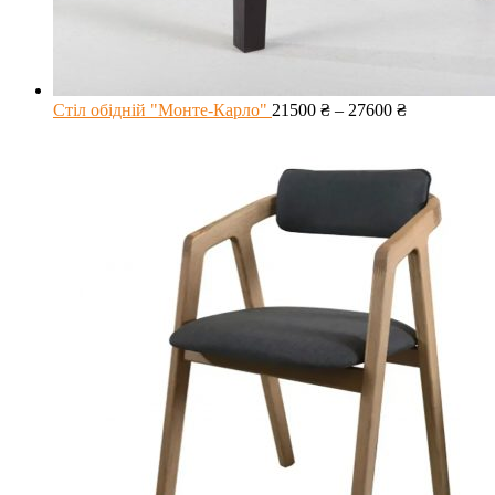
Стіл обідній "Монте-Карло"
21500
₴
–
27600
₴