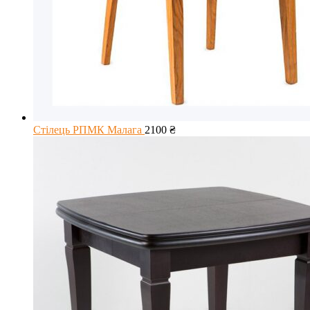
Стілець РПМК Малага
2100
₴