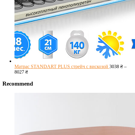
Матрас STANDART PLUS стрейч с вискозой
3038
₴
–
8027
₴
Recommend