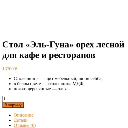
Стол «Эль-Гуна» орех лесной
для кафе и ресторанов
13700
₴
Столешница — щит мебельный, шпон сейба;
в белом цвете — столешница МДФ;
ножки деревянные — ольха.
Количество
товара
В корзину
Стол
"Эль-
Описание
Гуна"
Детали
орех
Отзывы (0)