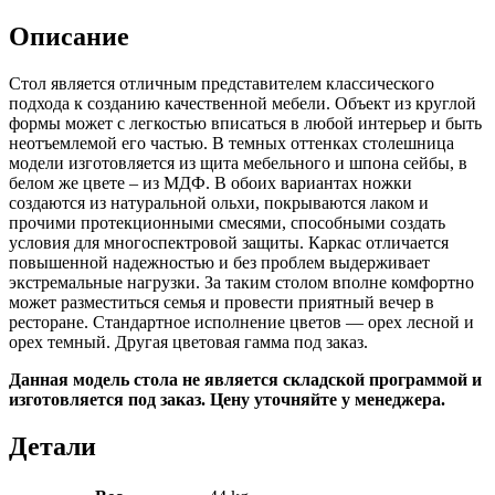
лесной
для
Описание
кафе
и
Стол является отличным представителем классического
ресторанов
подхода к созданию качественной мебели. Объект из круглой
формы может с легкостью вписаться в любой интерьер и быть
неотъемлемой его частью. В темных оттенках столешница
модели изготовляется из щита мебельного и шпона сейбы, в
белом же цвете – из МДФ. В обоих вариантах ножки
создаются из натуральной ольхи, покрываются лаком и
прочими протекционными смесями, способными создать
условия для многоспектровой защиты. Каркас отличается
повышенной надежностью и без проблем выдерживает
экстремальные нагрузки. За таким столом вполне комфортно
может разместиться семья и провести приятный вечер в
ресторане. Стандартное исполнение цветов — орех лесной и
орех темный. Другая цветовая гамма под заказ.
Данная модель стола не является складской программой и
изготовляется под заказ.
Цену уточняйте у менеджера.
Детали