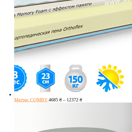
Матрас COMBY
4685
₴
–
12372
₴