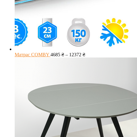
Матрас COMBY
4685
₴
–
12372
₴