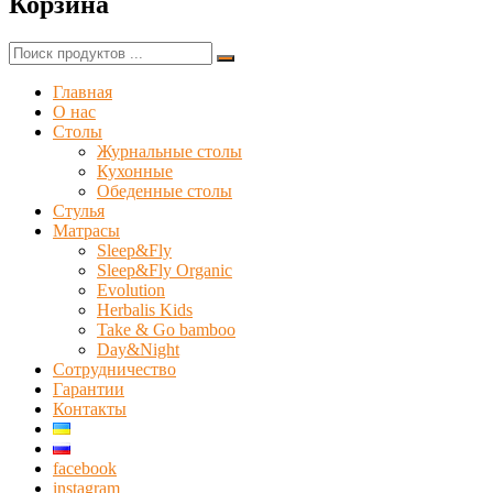
Корзина
«Біформер»
—
виробник
Найти:
столів-
трансформерів,
Главная
компактних
О нас
і
Столы
оригінальних
Журнальные столы
невід'ємних
Кухонные
атрибутів
Обеденные столы
сучасного
Стулья
інтер'єру
Матрасы
для
Sleep&Fly
дому
Sleep&Fly Organic
та
Evolution
квартири.
Herbalis Kids
Take & Go bamboo
Day&Night
Сотрудничество
Гарантии
Контакты
facebook
instagram