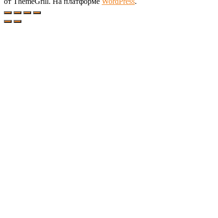
от ThemeGrill. На платформе
WordPress
.