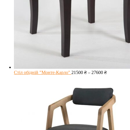
Стіл обідній "Монте-Карло"
21500
₴
–
27600
₴