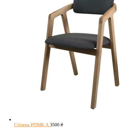
Стілець РПМК А
3500
₴