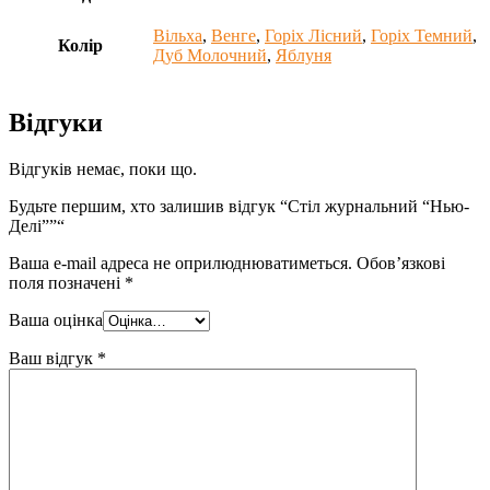
Вільха
,
Венге
,
Горіх Лісний
,
Горіх Темний
,
Колір
Дуб Молочний
,
Яблуня
Відгуки
Відгуків немає, поки що.
Будьте першим, хто залишив відгук “Стіл журнальний “Нью-
Делі””“
Ваша e-mail адреса не оприлюднюватиметься.
Обов’язкові
поля позначені
*
Ваша оцінка
Ваш відгук
*