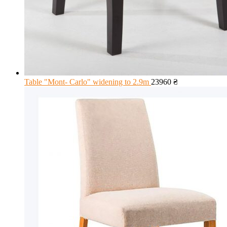
Table "Mont- Carlo" widening to 2.9m
23960
₴