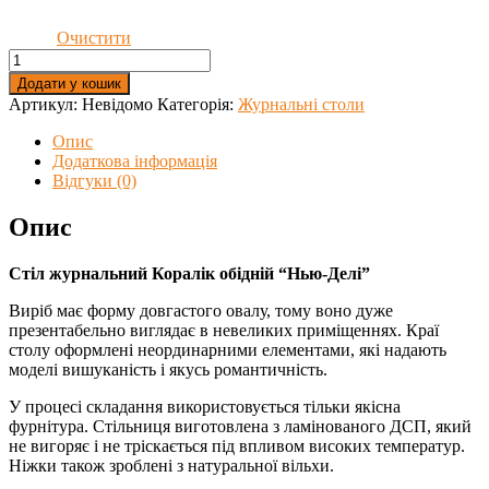
Очистити
Стіл
журнальний
Додати у кошик
"Нью-
Артикул:
Невідомо
Категорія:
Журнальні столи
Делі"
кількість
Опис
Додаткова інформація
Відгуки (0)
Опис
Стіл журнальний Коралік обідній “Нью-Делі”
Виріб має форму довгастого овалу, тому воно дуже
презентабельно виглядає в невеликих приміщеннях. Краї
столу оформлені неординарними елементами, які надають
моделі вишуканість і якусь романтичність.
У процесі складання використовується тільки якісна
фурнітура. Стільниця виготовлена ​​з ламінованого ДСП, який
не вигоряє і не тріскається під впливом високих температур.
Ніжки також зроблені з натуральної вільхи.