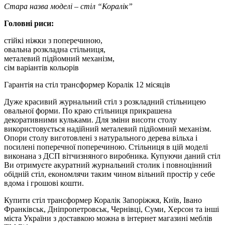
Стара назва моделі – стіл “Коралік”
Головні риси:
стійкі ніжки з поперечиною,
овальна розкладна стільниця,
металевий підйомний механізм,
сім варіантів кольорів
Гарантія на стіл трансформер Коралік 12 місяців
Дуже красивий журнальний стіл з розкладний стільницею
овальної форми. По краю стільниця прикрашена
декоративними кульками. Для зміни висоти столу
використовується надійний металевий підйомний механізм.
Опори столу виготовлені з натурального дерева вільха і
посилені поперечної поперечиною. Стільниця в цій моделі
виконана з ДСП вітчизняного виробника. Купуючи даний стіл
Ви отримуєте акуратний журнальний столик і повноцінний
обідній стіл, економлячи таким чином вільний простір у себе
вдома і грошові кошти.
Купити стіл трансформер Коралік Запоріжжя, Київ, Івано
Франківськ, Дніпропетровськ, Чернівці, Суми, Херсон та інші
міста України з доставкою можна в інтернет магазині меблів