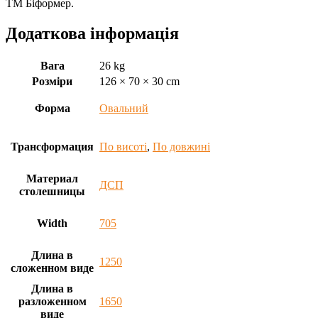
ТМ Біформер.
Додаткова інформація
Вага
26 kg
Розміри
126 × 70 × 30 cm
Форма
Овальний
Трансформация
По висоті
,
По довжині
Материал
ДСП
столешницы
Width
705
Длина в
1250
сложенном виде
Длина в
разложенном
1650
виде