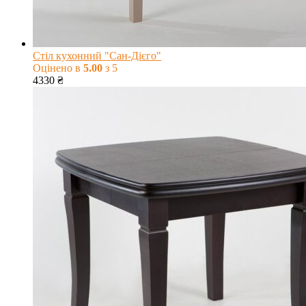
Стіл кухонний "Сан-Дієго"
Оцінено в
5.00
з 5
4330
₴