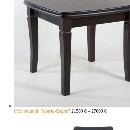
Стіл обідній "Монте-Карло"
21500
₴
–
27600
₴