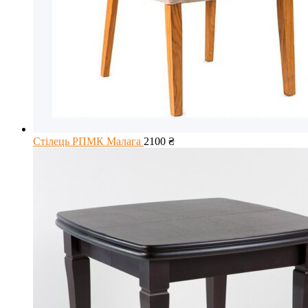
Стілець РПМК Малага
2100
₴