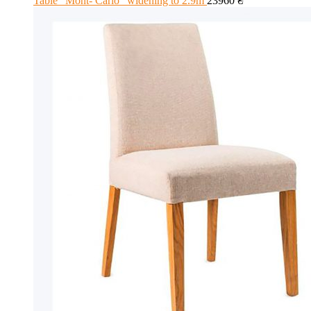
Table "Mont- Carlo" widening to 2.9m
23960
₴