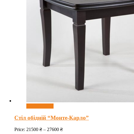
Оберіть опції
Стіл обідній “Монте-Карло”
Price:
21500
₴
–
27600
₴