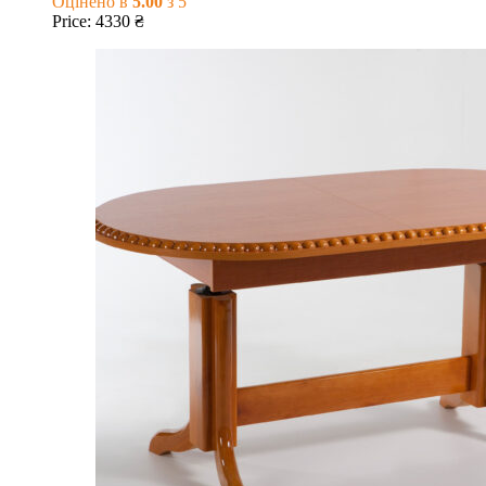
Оцінено в
5.00
з 5
Price:
4330
₴