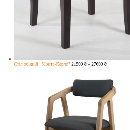
Стіл обідній "Монте-Карло"
21500
₴
–
27600
₴