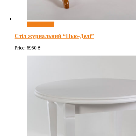
Оберіть опції
Стіл журнальний “Нью-Делі”
Price:
6950
₴