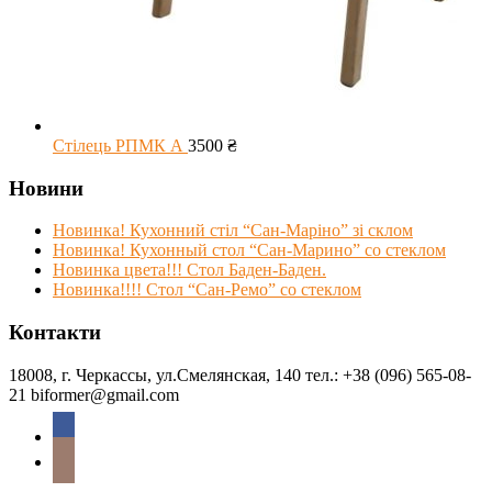
Стілець РПМК А
3500
₴
Новини
Новинка! Кухонний стіл “Сан-Маріно” зі склом
Новинка! Кухонный стол “Сан-Марино” со стеклом
Новинка цвета!!! Стол Баден-Баден.
Новинка!!!! Стол “Сан-Ремо” со стеклом
Контакти
18008, г. Черкассы, ул.Смелянская, 140 тел.: +38 (096) 565-08-
21 biformer@gmail.com