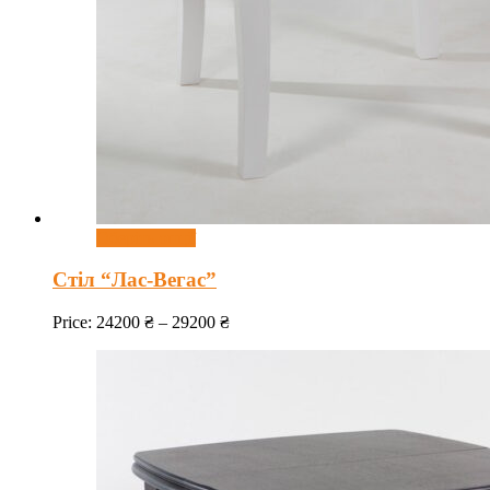
Оберіть опції
Стіл “Лас-Вегас”
Price:
24200
₴
–
29200
₴