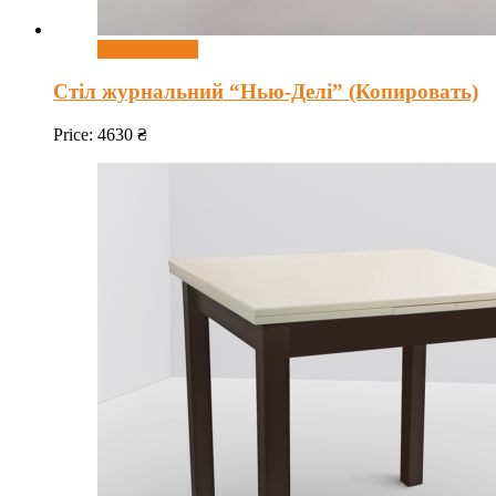
Оберіть опції
Стіл журнальний “Нью-Делі” (Копировать)
Price:
4630
₴