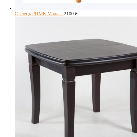
Стілець РПМК Малага
2100
₴