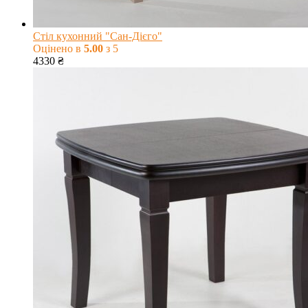
Стіл кухонний "Сан-Дієго"
Оцінено в
5.00
з 5
4330
₴