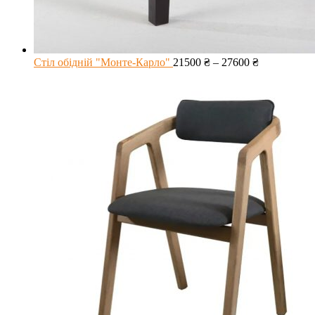
Стіл обідній "Монте-Карло"
21500
₴
–
27600
₴