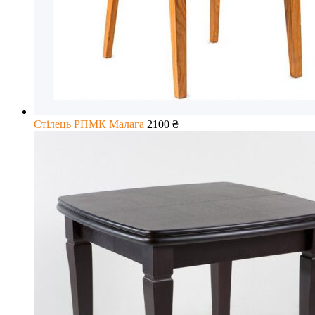
Стілець РПМК Малага
2100
₴