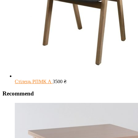
Стілець РПМК А
3500
₴
Recommend