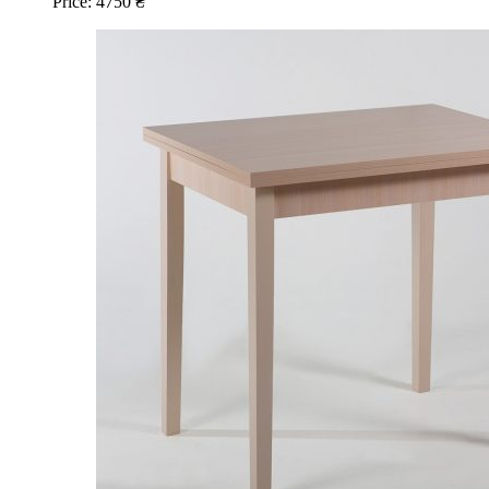
Price:
4750
₴