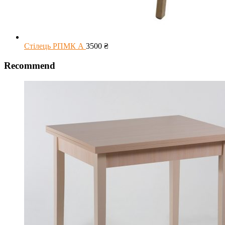
Стілець РПМК А
3500
₴
Recommend