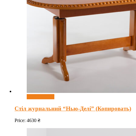
Оберіть опції
Стіл журнальний “Нью-Делі” (Копировать)
Price:
4630
₴