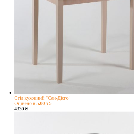
Стіл кухонний "Сан-Дієго"
Оцінено в
5.00
з 5
4330
₴