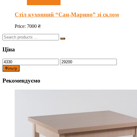
Додати у кошик
Стіл кухонний “Сан-Марино” зі склом
Price:
7000
₴
Search
for:
Ціна
Фільтр
Рекомендуємо