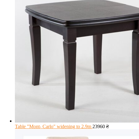
Table "Mont- Carlo" widening to 2.9m
23960
₴