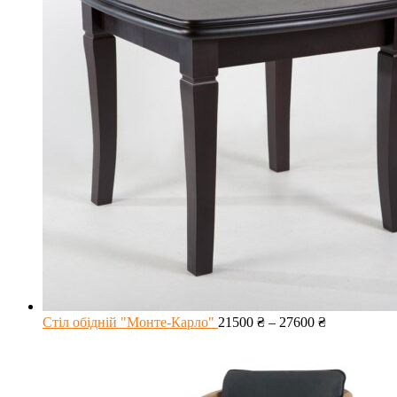
Стіл обідній "Монте-Карло"
21500
₴
–
27600
₴