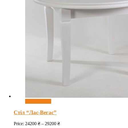
Оберіть опції
Стіл “Лас-Вегас”
Price:
24200
₴
–
29200
₴