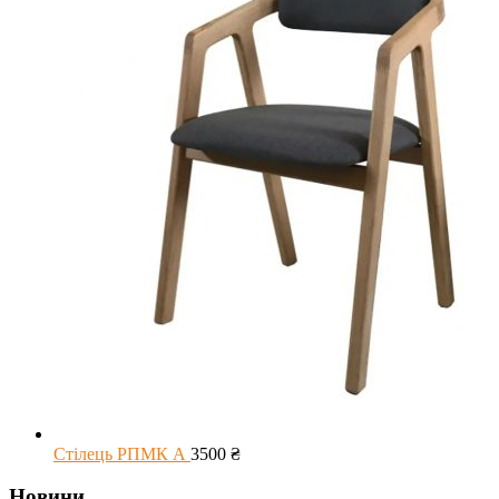
Стілець РПМК А
3500
₴
Новини