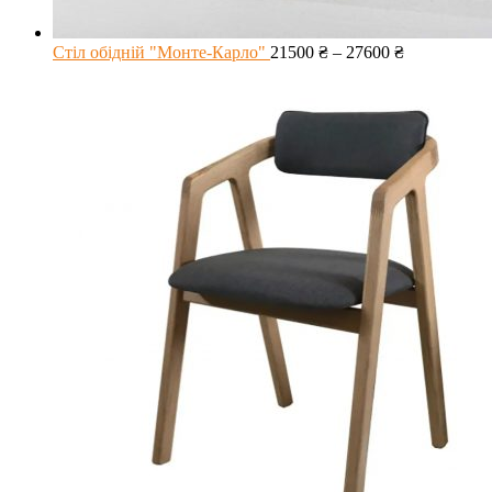
Стіл обідній "Монте-Карло"
21500
₴
–
27600
₴