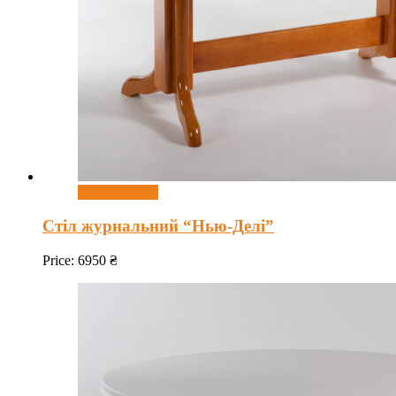
Оберіть опції
Стіл журнальний “Нью-Делі”
Price:
6950
₴