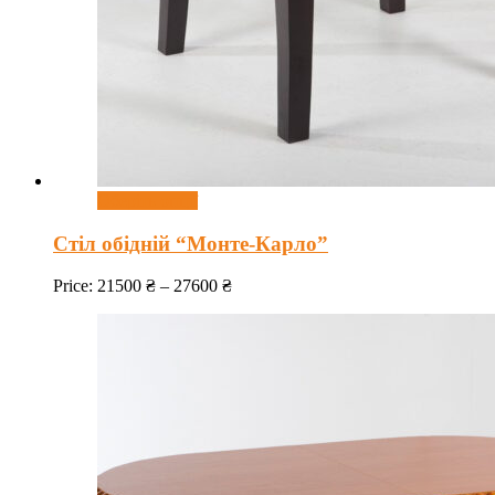
Оберіть опції
Стіл обідній “Монте-Карло”
Price:
21500
₴
–
27600
₴