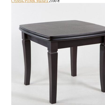
Стілець РПМК Малага
2100
₴